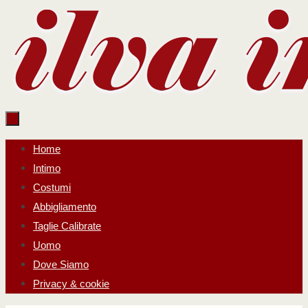
Salta
al
contenuto
Salta
Home
al
Intimo
contenuto
Costumi
Abbigliamento
Taglie Calibrate
Uomo
Dove Siamo
Privacy & cookie