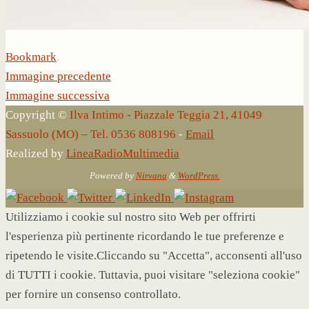
Bookmark
.
Immagine precedente
Immagine successiva
Copyright ©
Ilva Intimo - Piazzale Teggia 21, 41049
Sassuolo (MO) – Tel. 0536 808196
-
Email
Realized by
LineaRadioMultimedia
Powered by
Nirvana
&
WordPress.
Utilizziamo i cookie sul nostro sito Web per offrirti
l'esperienza più pertinente ricordando le tue preferenze e
ripetendo le visite.Cliccando su "Accetta", acconsenti all'uso
di TUTTI i cookie. Tuttavia, puoi visitare "seleziona cookie"
per fornire un consenso controllato.